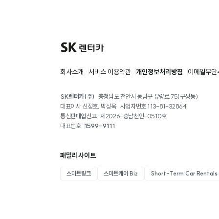
회사소개
서비스 이용약관
개인정보처리방침
이메일무단
SK렌터카(주)
충청남도 천안시 동남구 유량로 75(구성동)
대표이사 신정호, 박상욱
사업자번호 113-81-32864
통신판매업신고
제2026-충남천안-0510호
대표번호
1599-9111
패밀리 사이트
스마트링크
스마트케어 Biz
Short-Term Car Rentals